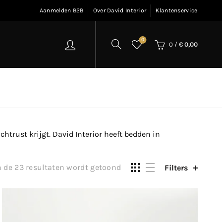
Aanmelden B2B
Over David Interior
Klantenservice
0
0
/
€
0,00
htrust krijgt. David Interior heeft bedden in
Gesorteerd
n de 23 resultaten wordt getoond
Filters
op
populariteit