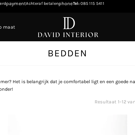
payment
phone
erd
Achteraf betalen
Tel:
085 115 5411
p maat
BEDDEN
mer? Het is belangrijk dat je comfortabel ligt en een goede nac
onder!
Resultaat 1–12 va