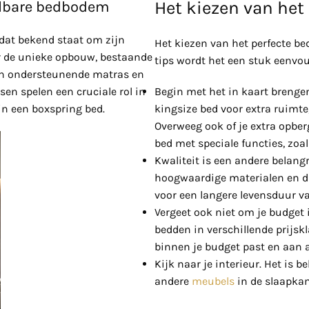
Het kiezen van het
elbare bedbodem
 dat bekend staat om zijn
Het kiezen van het perfecte b
or de unieke opbouw, bestaande
tips wordt het een stuk eenvou
een ondersteunende matras en
n spelen een cruciale rol in
Begin met het in kaart brenge
in een boxspring bed.
kingsize bed voor extra ruimte
Overweeg ook of je extra opber
bed met speciale functies, zoa
Kwaliteit is een andere belangr
hoogwaardige materialen en dat
voor een langere levensduur va
Vergeet ook niet om je budget 
bedden in verschillende prijskl
binnen je budget past en aan a
Kijk naar je interieur. Het is b
andere
meubels
in de slaapka