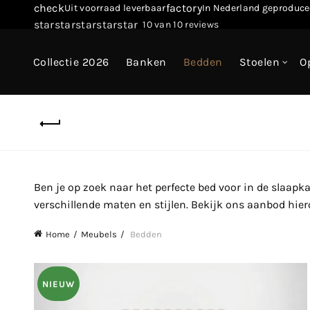
check
factory
Uit voorraad leverbaar
In Nederland geproduce
star
star
star
star
star
10 van 10 reviews
Collectie 2026
Banken
Bedden
Stoelen
O
Ben je op zoek naar het perfecte bed voor in de slaapka
verschillende maten en stijlen. Bekijk ons aanbod hier
Home
Meubels
Bedden
NIEUW