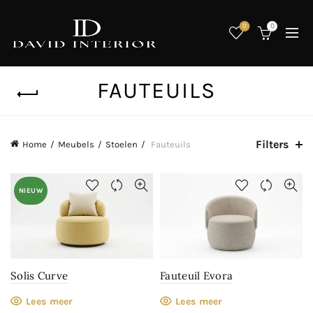
0
0
FAUTEUILS
Filters
Home
Meubels
Stoelen
Fauteuils
NIEUW
Solis Curve
Fauteuil Evora
Lees meer
Lees meer